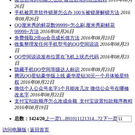
26日
手机被恶意软件锁屏怎么办 100％被锁屏解锁方法
2016
年08月26日
QQ厘米秀的鲜花数99999+怎么刷,厘米秀刷鲜花
99999+方法
2016年08月26日
免费领取2倍qq会员成长值方法
2016年08月23日
收集整理发任何手机型号的QQ空间说说
2016年08月23
日
QQ空间说说发布位置在飞机上状态代码
2016年08月23
日
隐藏手机QQ空间等级达人标识
2016年08月23日
腾讯QQ星钻豪华版上线 豪华星钻30元一个月体验星特
权
2016年08月22日
微信个人公众号名字1个月能改几次 微信公众号在哪修
改名字
2016年08月22日
支付宝扣款顺序怎么改成余额_支付宝设置扣款顺序教程
2016年08月19日
总数：1424/20
上一页
1...
8
9
10
11
12
13
14
...72
下一页
访问电脑版
|
返回首页