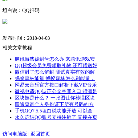
坦白说：QQ扫码
发布时间：2018-04-03
相关文章教程
腾讯游戏被封号怎么办 来腾讯游戏安
QQ超级会员免费领取礼物 还可赠送好
微信封了怎么解封 测试真实有效的解
蚂蚁森林能量 蚂蚁森林怎么刷能量，
网易云音乐官方接口解析下载VIP音乐
微视申请QQ认证公众空间入口 须满足
区块链是什么？ 一张图让你秒懂区块
联通查询个人身份证下所有号码的方
手机QQ7.5.5坦白说功能开放 可以查
永久冻结QQ账号支持注销了 直接在页
访问电脑版
|
返回首页