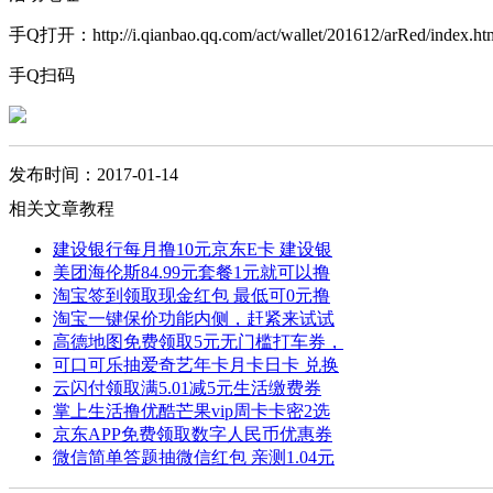
手Q打开：http://i.qianbao.qq.com/act/wallet/201612/arRed/index.ht
手Q扫码
发布时间：2017-01-14
相关文章教程
建设银行每月撸10元京东E卡 建设银
美团海伦斯84.99元套餐1元就可以撸
淘宝签到领取现金红包 最低可0元撸
淘宝一键保价功能内侧，赶紧来试试
高德地图免费领取5元无门槛打车券，
可口可乐抽爱奇艺年卡月卡日卡 兑换
云闪付领取满5.01减5元生活缴费券
掌上生活撸优酷芒果vip周卡卡密2选
京东APP免费领取数字人民币优惠券
微信简单答题抽微信红包 亲测1.04元