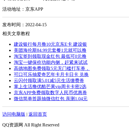
活动地址：京东APP
发布时间：2022-04-15
相关文章教程
建设银行每月撸10元京东E卡 建设银
美团海伦斯84.99元套餐1元就可以撸
淘宝签到领取现金红包 最低可0元撸
淘宝一键保价功能内侧，赶紧来试试
高德地图免费领取5元无门槛打车券，
可口可乐抽爱奇艺年卡月卡日卡 兑换
云闪付领取满5.01减5元生活缴费券
掌上生活撸优酷芒果vip周卡卡密2选
京东APP免费领取数字人民币优惠券
微信简单答题抽微信红包 亲测1.04元
访问电脑版
|
返回首页
QQ资源网 All Right Reserved