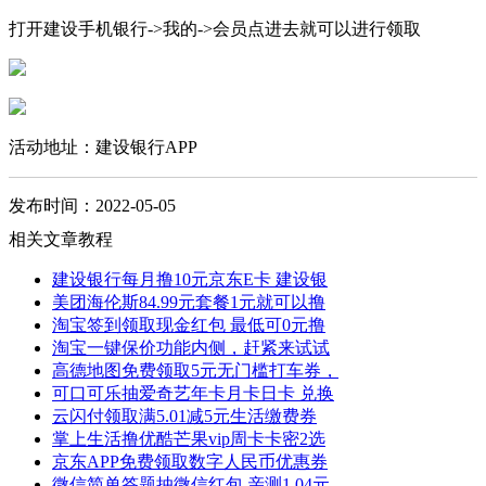
打开建设手机银行->我的->会员点进去就可以进行领取
活动地址：建设银行APP
发布时间：2022-05-05
相关文章教程
建设银行每月撸10元京东E卡 建设银
美团海伦斯84.99元套餐1元就可以撸
淘宝签到领取现金红包 最低可0元撸
淘宝一键保价功能内侧，赶紧来试试
高德地图免费领取5元无门槛打车券，
可口可乐抽爱奇艺年卡月卡日卡 兑换
云闪付领取满5.01减5元生活缴费券
掌上生活撸优酷芒果vip周卡卡密2选
京东APP免费领取数字人民币优惠券
微信简单答题抽微信红包 亲测1.04元