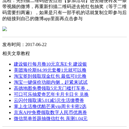
流程：先扫描二维码进去点击【参加活动】进去随便转发一条
带视频的微博，再重新扫描二维码进去抢红包抽奖（等于二维
码需要扫两遍），如果是只有一部手机的话就复制立即参与后
的链接到自己的微博app里面再点击参与
发布时间：2017-06-22
相关文章教程
建设银行每月撸10元京东E卡 建设银
美团海伦斯84.99元套餐1元就可以撸
淘宝签到领取现金红包 最低可0元撸
淘宝一键保价功能内侧，赶紧来试试
高德地图免费领取5元无门槛打车券，
可口可乐抽爱奇艺年卡月卡日卡 兑换
云闪付领取满5.01减5元生活缴费券
掌上生活撸优酷芒果vip周卡卡密2选
京东APP免费领取数字人民币优惠券
微信简单答题抽微信红包 亲测1.04元