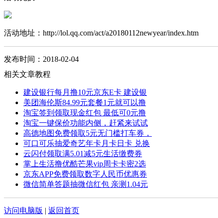
活动地址：http://lol.qq.com/act/a20180112newyear/index.htm
发布时间：2018-02-04
相关文章教程
建设银行每月撸10元京东E卡 建设银
美团海伦斯84.99元套餐1元就可以撸
淘宝签到领取现金红包 最低可0元撸
淘宝一键保价功能内侧，赶紧来试试
高德地图免费领取5元无门槛打车券，
可口可乐抽爱奇艺年卡月卡日卡 兑换
云闪付领取满5.01减5元生活缴费券
掌上生活撸优酷芒果vip周卡卡密2选
京东APP免费领取数字人民币优惠券
微信简单答题抽微信红包 亲测1.04元
访问电脑版
|
返回首页