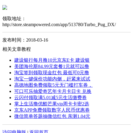
领取地址：
http://store.steampowered.com/app/513780/Turbo_Pug_DX/
发布时间：2018-03-16
相关文章教程
建设银行每月撸10元京东E卡 建设银
美团海伦斯84.99元套餐1元就可以撸
淘宝签到领取现金红包 最低可0元撸
淘宝一键保价功能内侧，赶紧来试试
高德地图免费领取5元无门槛打车券，
可口可乐抽爱奇艺年卡月卡日卡 兑换
云闪付领取满5.01减5元生活缴费券
掌上生活撸优酷芒果vip周卡卡密2选
京东APP免费领取数字人民币优惠券
微信简单答题抽微信红包 亲测1.04元
访问电脑版
|
返回首页