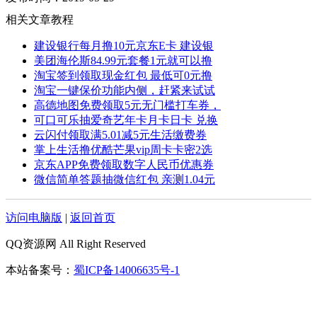
相关文章教程
建设银行每月撸10元京东E卡 建设银
美团海伦斯84.99元套餐1元就可以撸
淘宝签到领取现金红包 最低可0元撸
淘宝一键保价功能内侧，赶紧来试试
高德地图免费领取5元无门槛打车券，
可口可乐抽爱奇艺年卡月卡日卡 兑换
云闪付领取满5.01减5元生活缴费券
掌上生活撸优酷芒果vip周卡卡密2选
京东APP免费领取数字人民币优惠券
微信简单答题抽微信红包 亲测1.04元
访问电脑版
|
返回首页
QQ资源网 All Right Reserved
本站备案号：
蜀ICP备14006635号-1